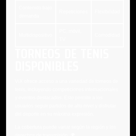
Contenido bajo
Repeticiones
Flexibilidad
demanda
PC, móvil,
Multidispositivo
Comodidad
TV
TORNEOS DE TENIS
DISPONIBLES
ViX ofrece acceso a una variedad de torneos de
tenis, incluyendo competiciones internacionales
y eventos destacados. Esto permite a los
usuarios seguir partidos de alto nivel y disfrutar
del deporte en su máxima expresión.
La cobertura puede variar según la región y los
derechos de transmisión. 🌍