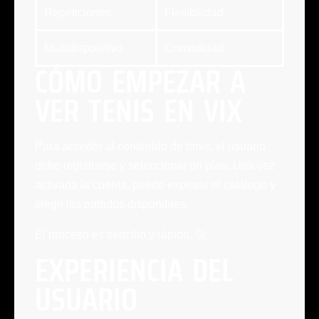
Repeticiones
Flexibilidad
Multidispositivo
Comodidad
CÓMO EMPEZAR A
VER TENIS EN VIX
Para acceder al contenido de tenis, el usuario
debe registrarse y seleccionar un plan. Una vez
activada la cuenta, puede explorar el catálogo y
elegir los partidos disponibles.
El proceso es sencillo y rápido. 🚀
EXPERIENCIA DEL
USUARIO