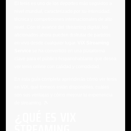
El tenis es uno de los deportes más seguidos a
nivel mundial, caracterizado por su intensidad,
técnica y competiciones internacionales de alto
nivel. Con el avance del streaming digital, los
aficionados ahora pueden disfrutar de partidos
en vivo desde cualquier lugar.
ViX
Streaming
Service
se ha convertido en una plataforma
clave para el público hispanohablante que desea
ver tenis online con calidad y comodidad.
En esta guía completa aprenderás cómo ver tenis
en ViX, qué torneos están disponibles, cuáles
son sus ventajas y cómo mejorar tu experiencia
de streaming. 🎾
¿QUÉ ES VIX
STREAMING